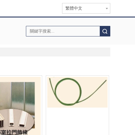
繁體中文
搜索