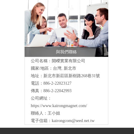
與我們聯絡
公司名稱：開嶸實業有限公司
國家/地區：台灣, 新北市
地址：
新北市新莊區新樹路268巷31號
電話：886-2-22023127
傳真：886-2-22042993
公司網址：
https://www.kairongmagnet.com/
聯絡人：王小姐
電子信箱：
kairongcom@seed.net.tw