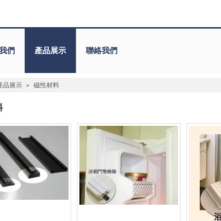
我們
產品展示
聯絡我們
產品展示
»
磁性材料
料