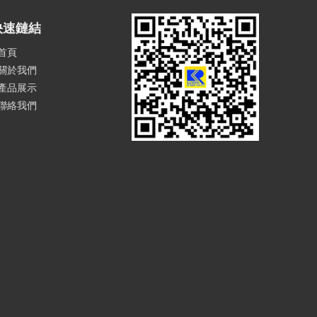
快速鏈結
首頁
關於我們
產品展示
聯絡我們