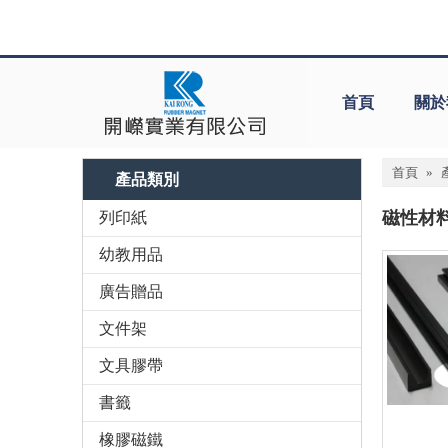
首頁
關於
首頁
»
產品類別
磁性材
列印紙
幼教用品
廣告贈品
文件架
文具膠帶
書籤
橡膠磁鐵