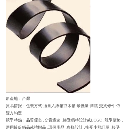
原產地：台灣
貿易情报：包裝方式:適量入紙箱或木箱 最低量:商議 交貨條件:依
雙方約定
競爭特點：品質優良 ,交貨迅速 ,接受獨特設計或LOGO ,競爭價格 ,
適用於促銷品或禮贈品 ,環保產品 ,多樣設計 ,接受小額訂單 ,接受