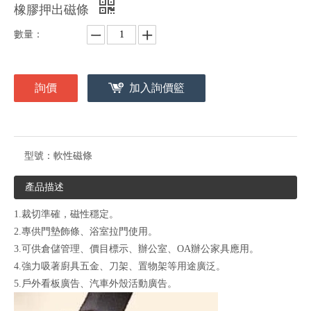
橡膠押出磁條
數量：
詢價
加入詢價籃
型號：
軟性磁條
產品描述
1.裁切準確，磁性穩定。
2.專供門墊飾條、浴室拉門使用。
3.可供倉儲管理、價目標示、辦公室、OA辦公家具應用。
4.強力吸著廚具五金、刀架、置物架等用途廣泛。
5.戶外看板廣告、汽車外殼活動廣告。