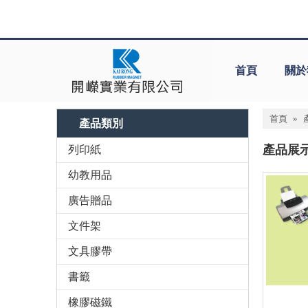
首頁
關於
首頁
»
產品類別
產品展
列印紙
幼教用品
廣告贈品
文件架
文具膠帶
書籤
橡膠磁鐵