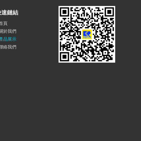
快速鏈結
首頁
關於我們
產品展示
聯絡我們