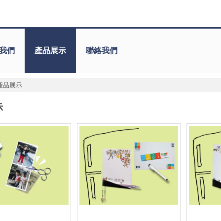
我們
產品展示
聯絡我們
產品展示
示