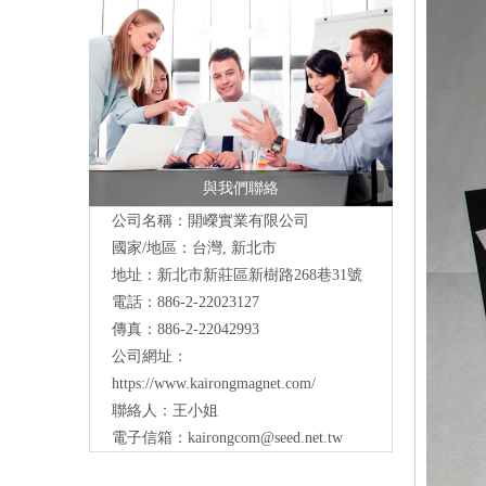
與我們聯絡
公司名稱：開嶸實業有限公司
國家/地區：台灣, 新北市
地址：
新北市新莊區新樹路268巷31號
電話：886-2-22023127
傳真：886-2-22042993
公司網址：
https://www.kairongmagnet.com/
聯絡人：王小姐
電子信箱：
kairongcom@seed.net.tw