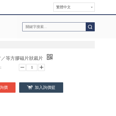
繁體中文
搜索
方／等方膠磁片狀裁片
：
詢價
加入詢價籃