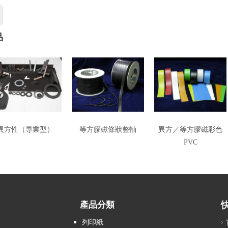
品
異方性（專業型）
等方膠磁條狀整軸
異方／等方膠磁彩色
PVC
產品分類
列印紙