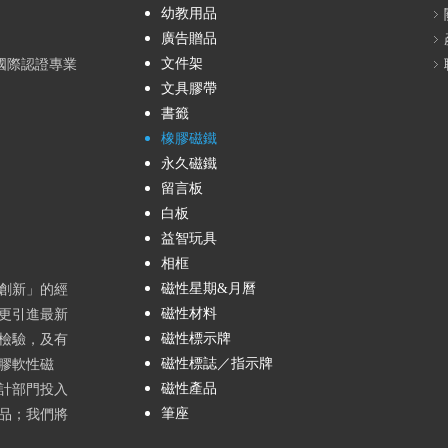
幼教用品
廣告贈品
文件架
的國際認證專業
文具膠帶
書籤
橡膠磁鐵
永久磁鐵
留言板
白板
益智玩具
相框
磁性星期&月曆
創新」的經
磁性材料
更引進最新
磁性標示牌
檢驗，及有
磁性標誌／指示牌
膠軟性磁
磁性產品
計部門投入
筆座
品；我們將