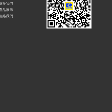
關於我們
產品展示
聯絡我們