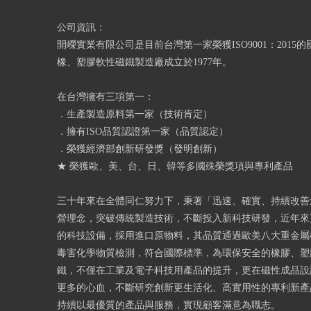
公司資訊：
開嶸實業有限公司是目前台灣第一家榮獲ISO9001：2015
橡、塑膠軟性磁鐵製造廠成立於1977年。
在台灣擁有三項第一：
．生產製造原料第一家（技術肯定）
．擁有ISO品質認證第一家（品質認定）
．榮獲經濟部創新研發獎（發明創新）
★ 榮獲歐、美、台、日、韓等多國殊榮獎項與專利產品
三十年來在全體同仁努力下，秉著「迅速、確實、持續改善
營理念，突破傳統製造技術，不斷投入新科技研發，近年來
的科技設備，採用進口原物料，其品質通過歐美八大重金屬
毒害化學物質檢測，符合國際標準，為環保安全的橡膠、塑
鐵，不僅在工業及電子科技用產品的提升，更在磁性成品設
更多的心血，不斷研究創新更生活化、高實用性的專利新產
持續以最優質的產品與服務，實現顧客滿意為職志。