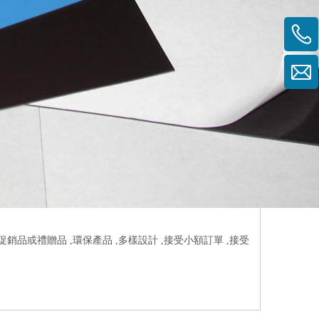
促銷品或禮贈品 ,環保產品 ,多樣設計 ,接受小額訂單 ,接受