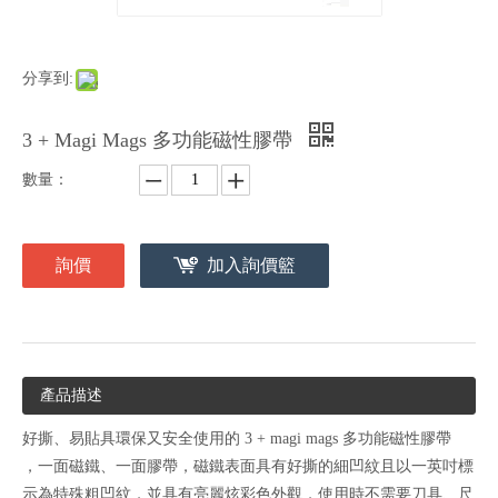
分享到:
3 + Magi Mags 多功能磁性膠帶
數量：
詢價
加入詢價籃
產品描述
好撕、易貼具環保又安全使用的 3 + magi mags 多功能磁性膠帶
，一面磁鐵、一面膠帶，磁鐵表面具有好撕的細凹紋且以一英吋標
示為特殊粗凹紋，並具有亮麗炫彩色外觀，使用時不需要刀具、尺