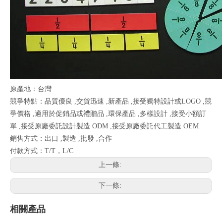
原產地：台灣
競爭特點：品質優良 ,交貨迅速 ,新產品 ,接受獨特設計或LOGO ,競
爭價格 ,適用於促銷品或禮贈品 ,環保產品 ,多樣設計 ,接受小額訂
單 ,接受原廠委託設計製造 ODM ,接受原廠委託代工製造 OEM
銷售方式：出口 ,製造 ,批發 ,合作
付款方式：T/T，L/C
上一條:
下一條:
相關產品