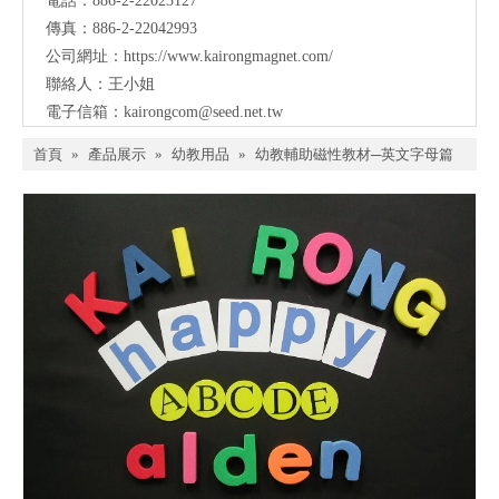
電話：886-2-22023127
傳真：886-2-22042993
公司網址：
https://www.kairongmagnet.com/
聯絡人：王小姐
電子信箱：
kairongcom@seed.net.tw
首頁
»
產品展示
»
幼教用品
»
幼教輔助磁性教材─英文字母篇