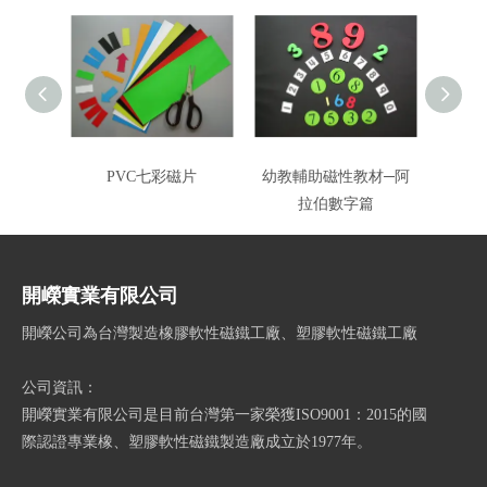
PVC七彩磁片
幼教輔助磁性教材─阿
幼教
拉伯數字篇
開嶸實業有限公司
開嶸公司為台灣製造橡膠軟性磁鐵工廠、塑膠軟性磁鐵工廠
公司資訊：
開嶸實業有限公司是目前台灣第一家榮獲ISO9001：2015的國
際認證專業橡、塑膠軟性磁鐵製造廠成立於1977年。