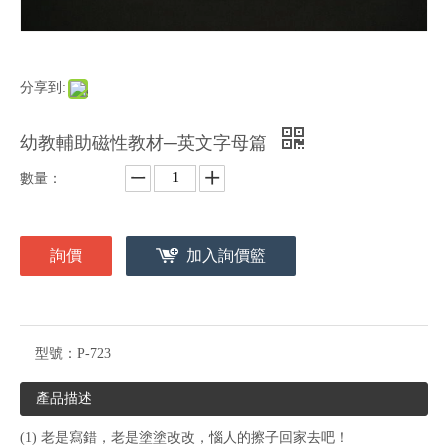
分享到:
幼教輔助磁性教材─英文字母篇
數量：
詢價
加入詢價籃
型號：
P-723
產品描述
(1) 老是寫錯，老是塗塗改改，惱人的擦子回家去吧！