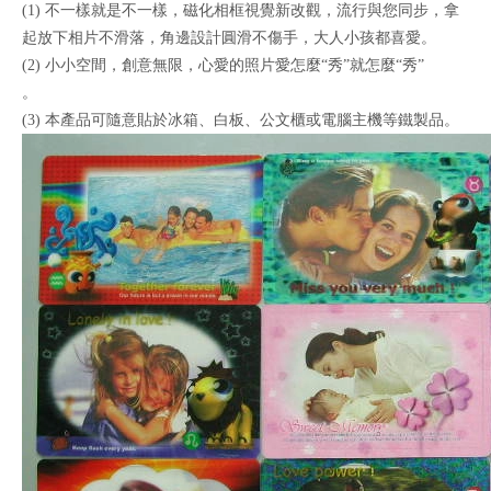
(1) 不一樣就是不一樣，磁化相框視覺新改觀，流行與您同步，拿
起放下相片不滑落，角邊設計圓滑不傷手，大人小孩都喜愛。
(2) 小小空間，創意無限，心愛的照片愛怎麼“秀”就怎麼“秀”
。
(3) 本產品可隨意貼於冰箱、白板、公文櫃或電腦主機等鐵製品。